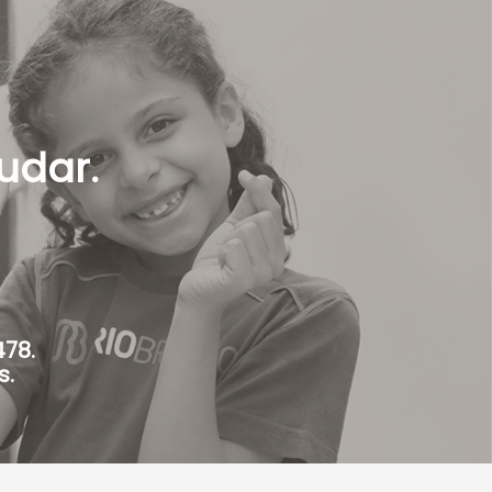
udar.
478.
s.