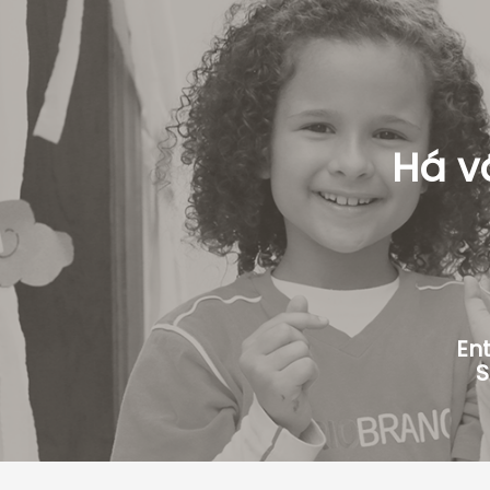
Há v
Ent
S