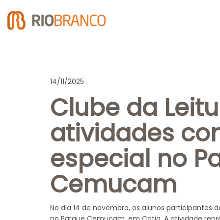
14/11/2025
Clube da Leit
atividades co
especial no P
Cemucam
No dia 14 de novembro, os alunos participantes 
no Parque Cemucam, em Cotia. A atividade rep