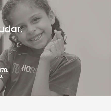
udar.
478.
s.