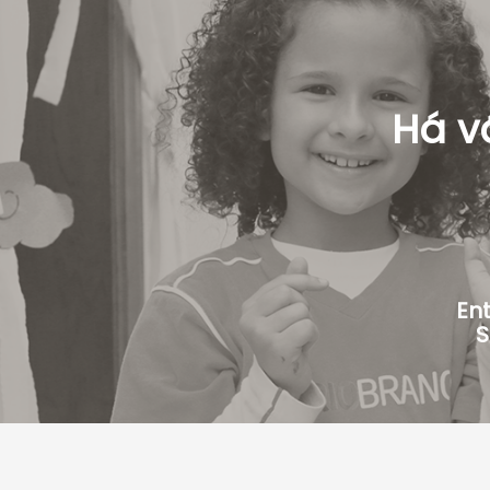
Há v
Ent
S