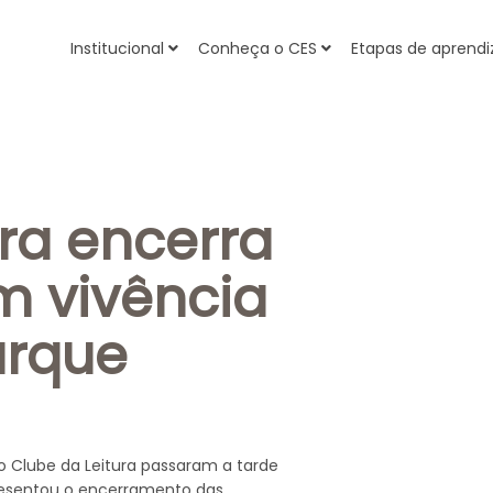
Institucional
Conheça o CES
Etapas de apren
ura encerra
m vivência
arque
do Clube da Leitura passaram a tarde
resentou o encerramento das