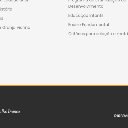
a Educacional
Programa de Estimulação ao
Desenvolvimento
istória
Educação Infantil
os
Ensino Fundamental
 Granja Vianna
Critérios para seleção e matr