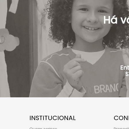
Há v
Ent
S
INSTITUCIONAL
CON