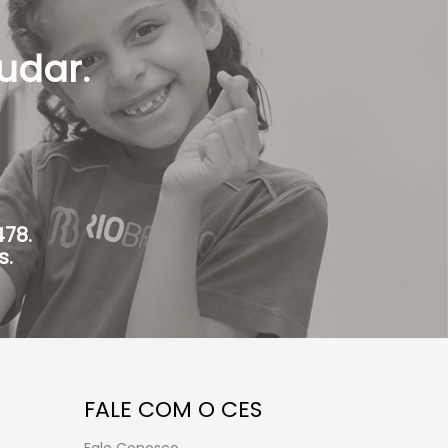
udar.
478.
s.
FALE COM O CES