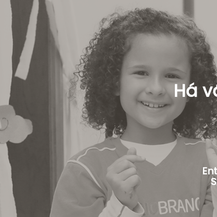
Há v
Ent
S