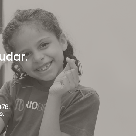
udar.
478.
s.